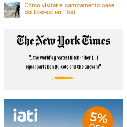
hay
Malvinas:
Cómo visitar el campamento base
comentarios
consejos
en
del Everest en Tíbet
y
Cómo
opciones
No
visitar
hay
el
comentarios
Monte
en
Kailash:
Cómo
la
visitar
montaña
el
sagrada
campamento
del
base
Tibet
“…the world’s greatest hitch-hiker (…)
del
Everest
equal parts Don Quixote and Che Guevara”
en
Tíbet