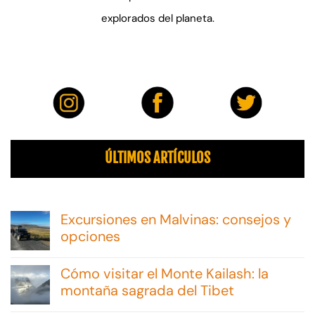
explorados del planeta.
ÚLTIMOS ARTÍCULOS
Excursiones en Malvinas: consejos y
opciones
No
hay
Cómo visitar el Monte Kailash: la
comentarios
en
montaña sagrada del Tibet
Excursiones
No
en