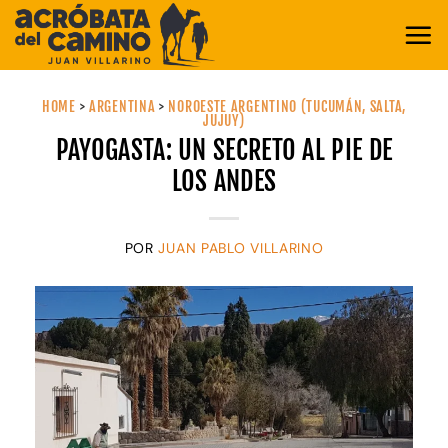
Saltar
al
contenido
HOME
>
ARGENTINA
>
NOROESTE ARGENTINO (TUCUMÁN, SALTA,
JUJUY)
PAYOGASTA: UN SECRETO AL PIE DE
LOS ANDES
POR
JUAN PABLO VILLARINO