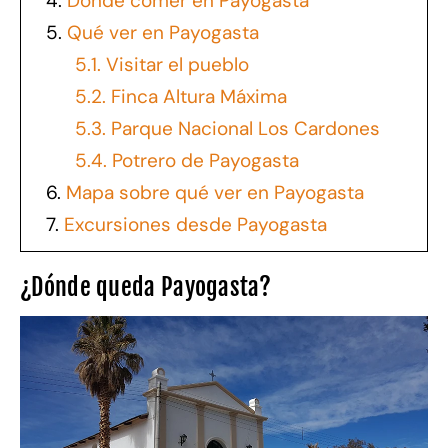
4.
Donde comer en Payogasta
5.
Qué ver en Payogasta
5.1.
Visitar el pueblo
5.2.
Finca Altura Máxima
5.3.
Parque Nacional Los Cardones
5.4.
Potrero de Payogasta
6.
Mapa sobre qué ver en Payogasta
7.
Excursiones desde Payogasta
¿Dónde queda Payogasta?