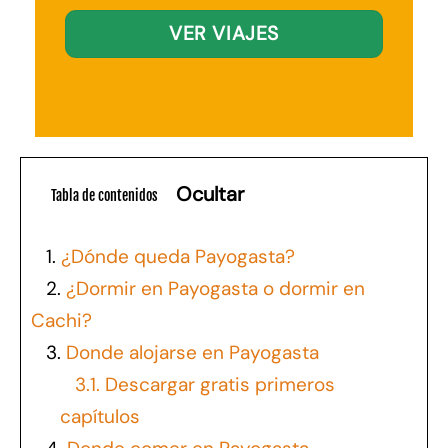
VER VIAJES
Ocultar
Tabla de contenidos
1.
¿Dónde queda Payogasta?
2.
¿Dormir en Payogasta o dormir en
Cachi?
3.
Donde alojarse en Payogasta
3.1.
Descargar gratis primeros
capítulos