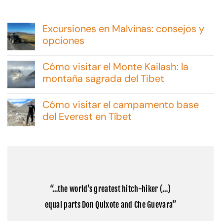
Excursiones en Malvinas: consejos y
opciones
No
hay
Cómo visitar el Monte Kailash: la
comentarios
en
montaña sagrada del Tibet
Excursiones
No
en
hay
Malvinas:
Cómo visitar el campamento base
comentarios
consejos
en
del Everest en Tíbet
y
Cómo
opciones
No
visitar
hay
el
comentarios
Monte
en
Kailash:
Cómo
la
visitar
montaña
el
sagrada
campamento
del
“…the world’s greatest hitch-hiker (…)
base
Tibet
del
equal parts Don Quixote and Che Guevara”
Everest
en