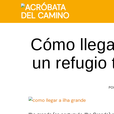
Saltar
al
contenido
Cómo llega
un refugio 
PO