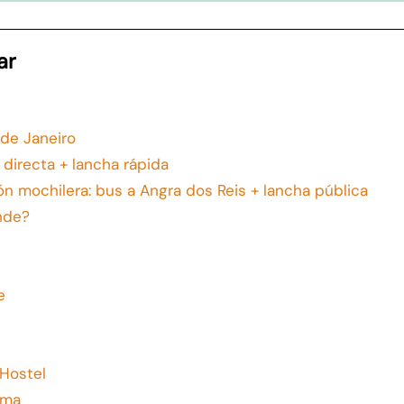
ar
 de Janeiro
directa + lancha rápida
ón mochilera: bus a Angra dos Reis + lancha pública
nde?
e
Hostel
oma