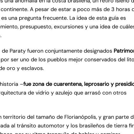
s una anomalía en la costa brasileña, un retiro isleño 
l continente. A pesar de estar a poco más de 3 horas 
e es una pregunta frecuente. La idea de esta guía es
amiento, presupuesto, excursiones y una idea de cuále
.
ico de Paraty fueron conjuntamente designados
Patrimo
, por ser uno de los pueblos mejor conservados del lito
de oro y esclavos.
historia –
fue zona de cuarentena, leprosario y presidi
arquitectura de vidrio y azulejo que arrasó con otros
 territorio del tamaño de Florianópolis, y gran parte 
rada al tránsito automotor y los brasileños de tierra f