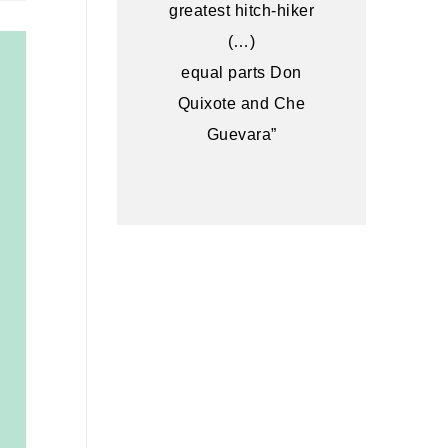
greatest hitch-hiker
Tíbet
(…)
equal parts Don
Quixote and Che
Guevara”