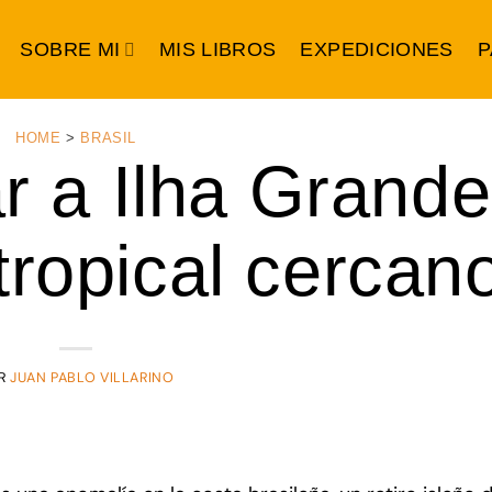
SOBRE MI
MIS LIBROS
EXPEDICIONES
P
HOME
>
BRASIL
r a Ilha Grande
tropical cercan
R
JUAN PABLO VILLARINO