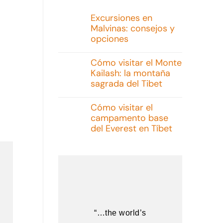
Excursiones en
Malvinas: consejos y
opciones
No
hay
Cómo visitar el Monte
comentarios
Kailash: la montaña
en
Excursiones
sagrada del Tibet
en
Malvinas:
No
consejos
hay
Cómo visitar el
y
comentarios
campamento base
opciones
en
Cómo
del Everest en Tíbet
visitar
el
No
Monte
hay
Kailash:
comentarios
la
en
montaña
Cómo
sagrada
visitar
del
el
Tibet
campamento
base
del
“…the world’s
Everest
en