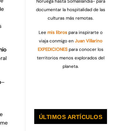
de
Noruega hasta Somalilandia- para
de
documentar la hospitalidad de las
culturas más remotas.
s
Lee
mis libros
para inspirarte o
viaja conmigo en
Juan Villarino
nio
EXPEDICIONES
para conocer los
ral
territorios menos explorados del
planeta.
o
–
de
ÚLTIMOS ARTÍCULOS
irme