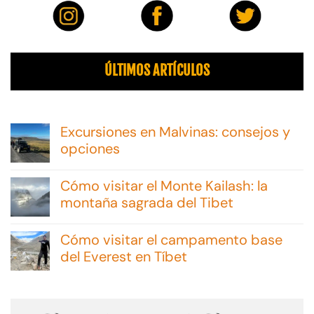
ÚLTIMOS ARTÍCULOS
Excursiones en Malvinas: consejos y
opciones
No
hay
Cómo visitar el Monte Kailash: la
comentarios
en
montaña sagrada del Tibet
Excursiones
No
en
hay
Malvinas:
Cómo visitar el campamento base
comentarios
consejos
en
del Everest en Tíbet
y
Cómo
opciones
No
visitar
hay
el
comentarios
Monte
en
Kailash: