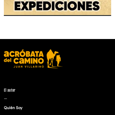
El autor
—
Quién Soy