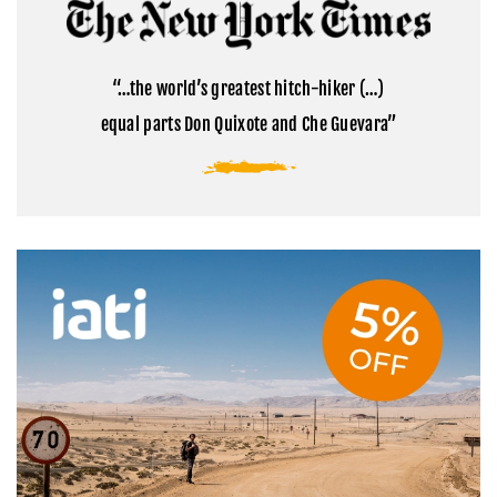
Cómo
la
visitar
montaña
el
sagrada
campamento
del
base
Tibet
“…the world’s greatest hitch-hiker (…)
del
Everest
equal parts Don Quixote and Che Guevara”
en
Tíbet