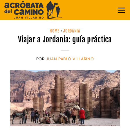
Saltar
al
contenido
HOME
>
JORDANIA
Viajar a Jordania: guía práctica
POR
JUAN PABLO VILLARINO