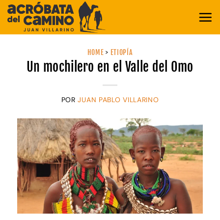
Saltar
al
contenido
HOME
>
ETIOPÍA
Un mochilero en el Valle del Omo
POR
JUAN PABLO VILLARINO