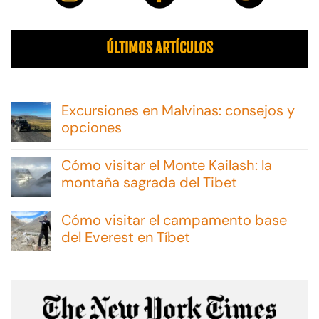
ÚLTIMOS ARTÍCULOS
Excursiones en Malvinas: consejos y
opciones
No
hay
Cómo visitar el Monte Kailash: la
comentarios
en
montaña sagrada del Tibet
Excursiones
No
en
hay
Malvinas:
Cómo visitar el campamento base
comentarios
consejos
en
del Everest en Tíbet
y
Cómo
opciones
No
visitar
hay
el
comentarios
Monte
en
Kailash:
Cómo
la
visitar
montaña