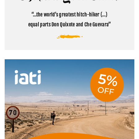
el
sagrada
campamento
del
base
Tibet
“…the world’s greatest hitch-hiker (…)
del
Everest
equal parts Don Quixote and Che Guevara”
en
Tíbet