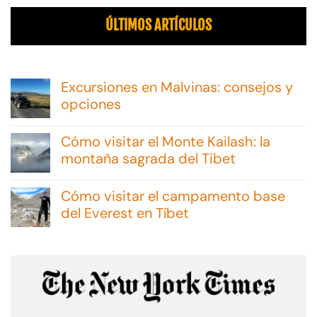
ÚLTIMOS ARTÍCULOS
Excursiones en Malvinas: consejos y
opciones
No
hay
Cómo visitar el Monte Kailash: la
comentarios
en
montaña sagrada del Tibet
Excursiones
No
en
hay
Malvinas:
Cómo visitar el campamento base
comentarios
consejos
en
del Everest en Tíbet
y
Cómo
opciones
No
visitar
hay
el
comentarios
Monte
en
Kailash:
Cómo
la
visitar
montaña
el
sagrada
campamento
del