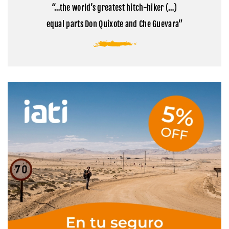
base
Tibet
“…the world’s greatest hitch-hiker (…)
del
Everest
equal parts Don Quixote and Che Guevara”
en
Tíbet