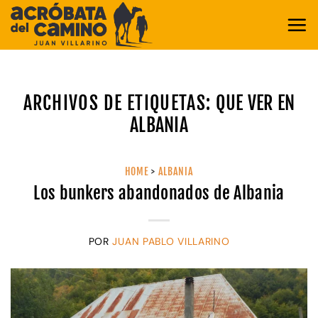
Saltar
al
contenido
ARCHIVOS DE ETIQUETAS:
QUE VER EN
ALBANIA
HOME
>
ALBANIA
Los bunkers abandonados de Albania
POR
JUAN PABLO VILLARINO