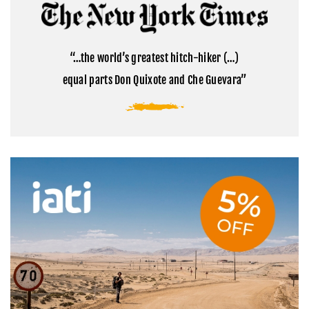
Cómo
la
visitar
montaña
el
sagrada
campamento
del
base
Tibet
“…the world’s greatest hitch-hiker (…)
del
Everest
equal parts Don Quixote and Che Guevara”
en
Tíbet