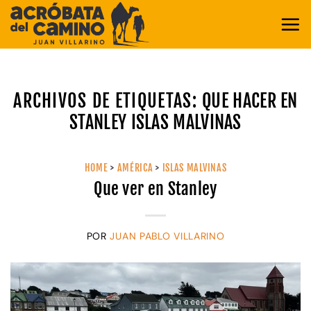
Saltar
al
contenido
ARCHIVOS DE ETIQUETAS:
QUE HACER EN
STANLEY ISLAS MALVINAS
HOME
>
AMÉRICA
>
ISLAS MALVINAS
Que ver en Stanley
POR
JUAN PABLO VILLARINO