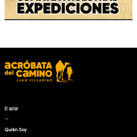
El autor
—
Quién Soy