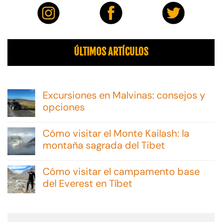
ÚLTIMOS ARTÍCULOS
Excursiones en Malvinas: consejos y
opciones
No
hay
Cómo visitar el Monte Kailash: la
comentarios
en
montaña sagrada del Tibet
Excursiones
No
en
hay
Malvinas:
Cómo visitar el campamento base
comentarios
consejos
en
del Everest en Tíbet
y
Cómo
opciones
No
visitar
hay
el
comentarios
Monte
en
Kailash: