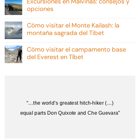
Excursiones en Malvinas: consejos y
opciones
No
hay
Cómo visitar el Monte Kailash: la
comentarios
en
montaña sagrada del Tibet
Excursiones
No
en
hay
Malvinas:
Cómo visitar el campamento base
comentarios
consejos
en
del Everest en Tíbet
y
Cómo
opciones
No
visitar
hay
el
comentarios
Monte
en
Kailash:
Cómo
la
visitar
montaña
el
sagrada
campamento
del
“…the world’s greatest hitch-hiker (…)
base
Tibet
del
equal parts Don Quixote and Che Guevara”
Everest
en
Tíbet