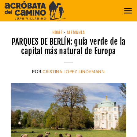
Saltar
al
contenido
HOME
>
ALEMANIA
PARQUES DE BERLÍN: guía verde de la
capital más natural de Europa
POR
CRISTINA LOPEZ LINDEMANN