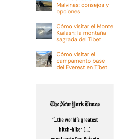
Malvinas: consejos y
opciones
No
hay
Cómo visitar el Monte
comentarios
Kailash: la montaña
en
Excursiones
sagrada del Tibet
en
Malvinas:
No
consejos
hay
Cómo visitar el
y
comentarios
campamento base
opciones
en
Cómo
del Everest en Tíbet
visitar
el
No
Monte
hay
Kailash:
comentarios
la
en
montaña
Cómo
sagrada
visitar
del
el
Tibet
campamento
base
del
“…the world’s greatest
Everest
en
hitch-hiker (…)
Tíbet