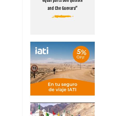
equal parts Don Quixote
and Che Guevara”