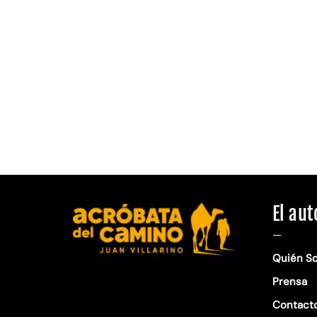
El aut
—
Quién S
Prensa
Contact