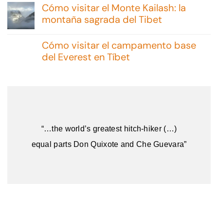
hay
Cómo visitar el Monte Kailash: la
comentarios
en
montaña sagrada del Tibet
Excursiones
No
en
hay
Malvinas:
Cómo visitar el campamento base
comentarios
consejos
en
del Everest en Tíbet
y
Cómo
opciones
No
visitar
hay
el
comentarios
Monte
en
Kailash:
Cómo
la
visitar
montaña
el
sagrada
campamento
del
“…the world’s greatest hitch-hiker (…)
base
Tibet
del
equal parts Don Quixote and Che Guevara”
Everest
en
Tíbet