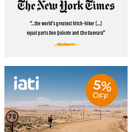
Cómo
la
visitar
montaña
el
sagrada
campamento
del
base
Tibet
“…the world’s greatest hitch-hiker (…)
del
Everest
equal parts Don Quixote and Che Guevara”
en
Tíbet