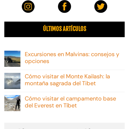
ÚLTIMOS ARTÍCULOS
Excursiones en Malvinas: consejos y
opciones
No
hay
Cómo visitar el Monte Kailash: la
comentarios
en
montaña sagrada del Tibet
Excursiones
No
en
hay
Malvinas:
Cómo visitar el campamento base
comentarios
consejos
en
del Everest en Tíbet
y
Cómo
opciones
No
visitar
hay
el
comentarios
Monte
en
Kailash: