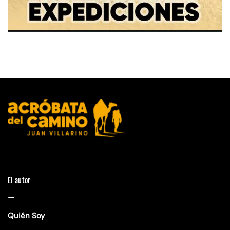
El autor
—
Quién Soy