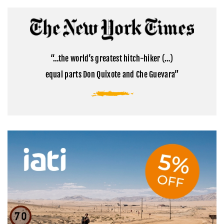
comentarios
Monte
en
Kailash:
Cómo
la
visitar
montaña
el
sagrada
campamento
del
base
Tibet
“…the world’s greatest hitch-hiker (…)
del
Everest
equal parts Don Quixote and Che Guevara”
en
Tíbet