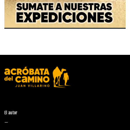
El autor
—