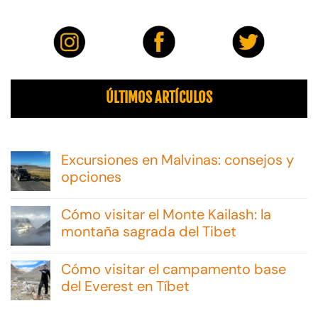
ÚLTIMOS ARTÍCULOS
Excursiones en Malvinas: consejos y
opciones
No
hay
Cómo visitar el Monte Kailash: la
comentarios
en
montaña sagrada del Tibet
Excursiones
No
en
hay
Malvinas:
Cómo visitar el campamento base
comentarios
consejos
en
del Everest en Tíbet
y
Cómo
opciones
No
visitar
hay
el