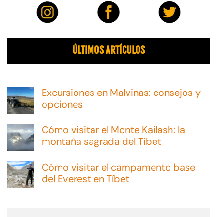
ÚLTIMOS ARTÍCULOS
Excursiones en Malvinas: consejos y
opciones
No
hay
Cómo visitar el Monte Kailash: la
comentarios
en
montaña sagrada del Tibet
Excursiones
No
en
hay
Malvinas:
Cómo visitar el campamento base
comentarios
consejos
en
del Everest en Tíbet
y
Cómo
opciones
No
visitar
hay
el
comentarios
Monte
en
Kailash: