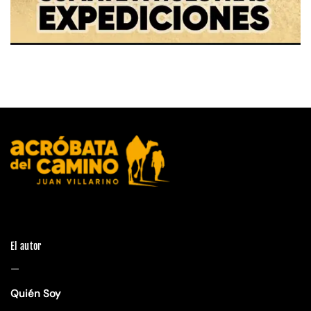
El autor
—
Quién Soy