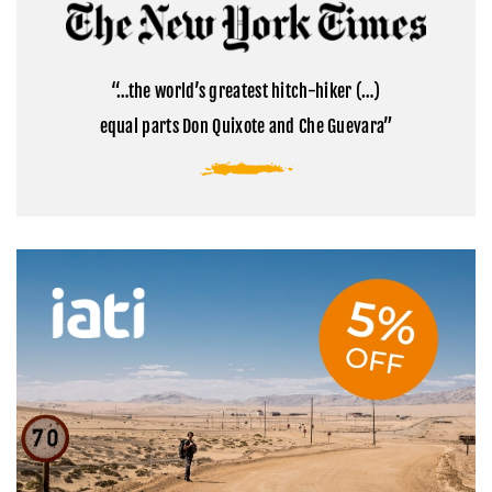
Cómo
la
visitar
montaña
el
sagrada
campamento
del
base
Tibet
“…the world’s greatest hitch-hiker (…)
del
Everest
equal parts Don Quixote and Che Guevara”
en
Tíbet