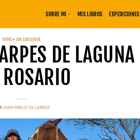
SOBRE MI
MIS LIBROS
EXPEDICIONES
HOME
>
SIN CATEGORÍA
ARPES DE LAGUNA
 ROSARIO
R
JUAN PABLO VILLARINO