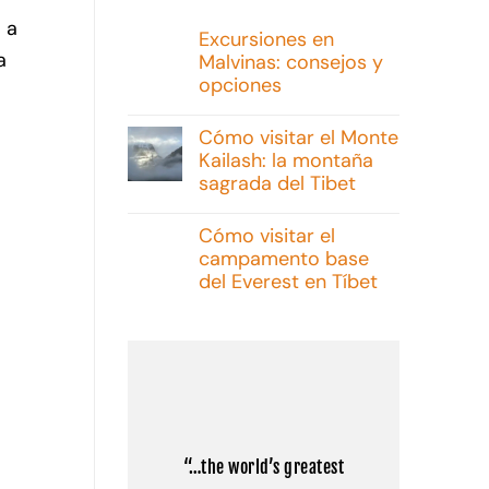
 a
Excursiones en
a
Malvinas: consejos y
opciones
No
hay
Cómo visitar el Monte
comentarios
Kailash: la montaña
en
Excursiones
sagrada del Tibet
en
Malvinas:
No
consejos
hay
Cómo visitar el
y
comentarios
campamento base
opciones
en
Cómo
del Everest en Tíbet
visitar
el
No
Monte
hay
Kailash:
comentarios
la
en
montaña
Cómo
sagrada
visitar
del
el
Tibet
campamento
base
del
“…the world’s greatest
Everest
en