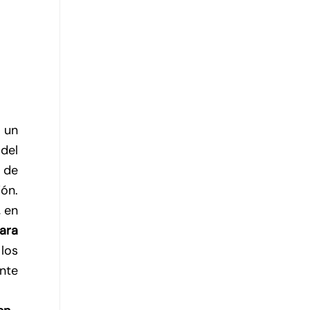
 un
del
 de
ón.
, en
para
los
ente