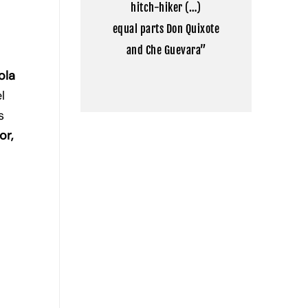
hitch-hiker (…)
Tíbet
equal parts Don Quixote
and Che Guevara”
ola
l
s
or,