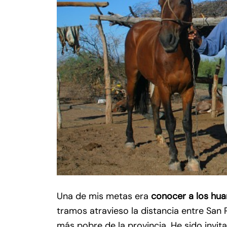
Una de mis metas era
conocer a los hua
tramos atravieso la distancia entre San R
más pobre de la provincia. He sido invit