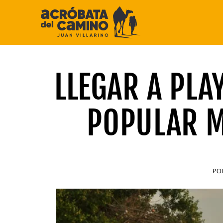
Saltar
al
contenido
LLEGAR A PLA
POPULAR M
PO