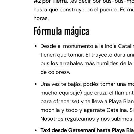
#2 por Tierra.
(es decir por bus-bus-moto
hasta que construyeron el puente. Es m
horas.
Fórmula mágica
Desde el monumento a la India Catali
tienen que tomar. El trayecto dura un
bus los arrabales más humildes de la 
de colores».
Una vez te bajás, podés tomar una
mo
mucho equipaje) que cruza el flaman
para ofrecerse) y te lleva a Playa Bla
mochila y todo y agarrate Catalina.
Nosotros regateamos y nos subimos 
Taxi desde Getsemaní hasta Playa Bl