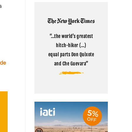
Kailash:
comentarios
s
la
en
montaña
Cómo
sagrada
visitar
del
el
Tibet
campamento
base
del
“…the world’s greatest
Everest
en
hitch-hiker (…)
Tíbet
equal parts Don Quixote
 de
and Che Guevara”