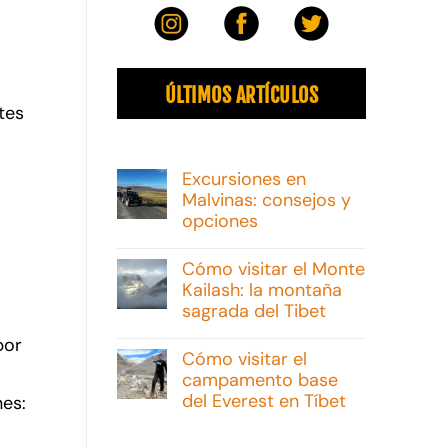
ÚLTIMOS ARTÍCULOS
tes
Excursiones en
Malvinas: consejos y
opciones
No
hay
Cómo visitar el Monte
comentarios
Kailash: la montaña
en
Excursiones
sagrada del Tibet
en
Malvinas:
No
por
consejos
hay
Cómo visitar el
y
comentarios
campamento base
opciones
en
Cómo
del Everest en Tíbet
nes:
visitar
el
No
Monte
hay