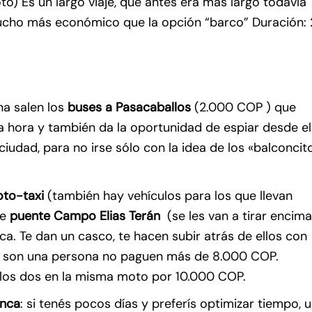
) Es un largo viaje, que antes era más largo todavía
ucho más económico que la opción “barco” Duración: 
na salen los
buses a Pasacaballos
(2.000 COP ) que
a hora y también da la oportunidad de espiar desde el
ciudad, para no irse sólo con la idea de los «balconcit
to-taxi
(también hay vehículos para los que llevan
te
puente
Campo Elias Terán
(se les van a tirar encim
nca. Te dan un casco, te hacen subir atrás de ellos con
 Si son una persona no paguen más de 8.000 COP.
los dos en la misma moto por 10.000 COP.
anca
: si tenés pocos días y preferís optimizar tiempo, 