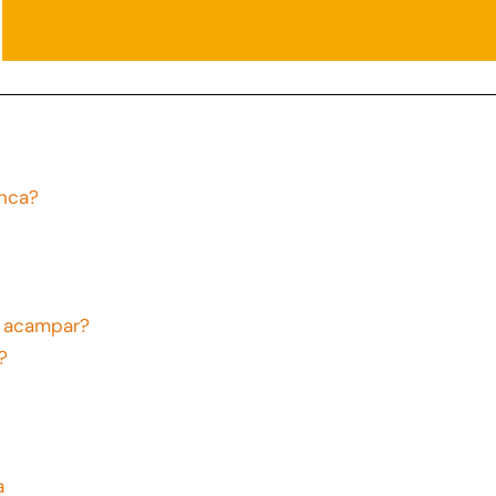
anca?
o acampar?
?
a