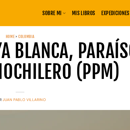
SOBRE MI
MIS LIBROS
EXPEDICIONES
HOME
>
COLOMBIA
YA BLANCA, PARAÍ
OCHILERO (PPM)
R
JUAN PABLO VILLARINO