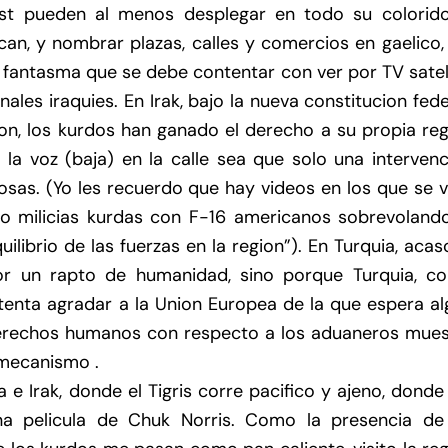
ast pueden al menos desplegar en todo su colorido
can, y nombrar plazas, calles y comercios en gaelico,
n fantasma que se debe contentar con ver por TV satel
es iraquies. En Irak, bajo la nueva constitucion fede
ion, los kurdos han ganado el derecho a su propia re
a voz (baja) en la calle sea que solo una intervenc
osas. (Yo les recuerdo que hay videos en los que se 
o milicias kurdas con F-16 americanos sobrevolando
librio de las fuerzas en la region”). En Turquia, acas
or un rapto de humanidad, sino porque Turquia, c
intenta agradar a la Union Europea de la que espera a
 derechos humanos con respecto a los aduaneros mues
 mecanismo .
a e Irak, donde el Tigris corre pacifico y ajeno, donde
na pelicula de Chuk Norris. Como la presencia de