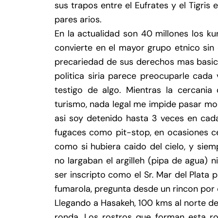
sus trapos entre el Eufrates y el Tigri
pares arios.
En la actualidad son 40 millones los kurd
convierte en el mayor grupo etnico sin
precariedad de sus derechos mas basicos
politica siria parece preocuparle cad
testigo de algo. Mientras la cercania
turismo, nada legal me impide pasar mo
asi soy detenido hasta 3 veces en cada
fugaces como pit-stop, en ocasiones c
como si hubiera caido del cielo, y sie
no largaban el argilleh (pipa de agua) 
ser inscripto como el Sr. Mar del Plata p
fumarola, pregunta desde un rincon por q
Llegando a Hasakeh, 100 kms al norte de
ronda. Los rostros que forman esta r