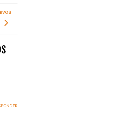
hivos
.
OS
SPONDER