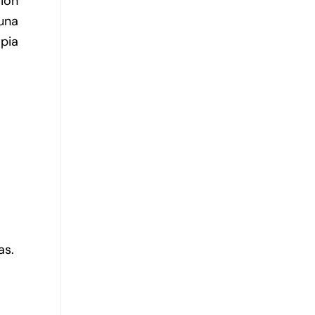
gion
una
pia
a
as.