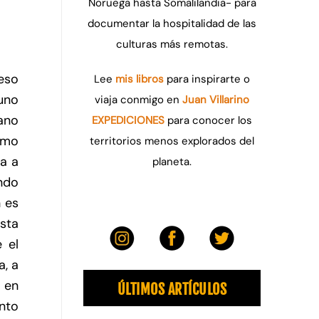
Noruega hasta Somalilandia- para
documentar la hospitalidad de las
culturas más remotas.
reso
Lee
mis libros
para inspirarte o
uno
viaja conmigo en
Juan Villarino
ano
EXPEDICIONES
para conocer los
omo
territorios menos explorados del
ma a
planeta.
ndo
h es
sta
 el
, a
 en
ÚLTIMOS ARTÍCULOS
nto