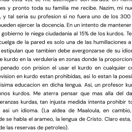
es y pronto toda su familia me recibe. Nazim, mi nu
o, y tal seria su profesion si no fuera uno de los 300
ueden ejercer la docencia. En un intento de mantener
l gobierno le niega ciudadania al 15% de los kurdos. T
 cuelga de la pared es solo una de las humillaciones a
s estipulan que tambien debe avergonzarse de su idio
le kurdo en la verduleria en zonas donde la proporcio
 penado con prision el usar el kurdo en cualquier c
vision en kurdo estan prohibidas, asi lo estan la poes
ismisima educacion en dicha lengua. Asi, un profesor k
mnos kurdos. Me aterra pensar que mas alla del da
peranzas kurdas, tan injusta medida intenta prohibir 
e asi un idioma. (La aldea de Maaloula, en cambio,
 se habla el arameo, la lengua de Cristo. Claro esta,
e las reservas de petroleo).