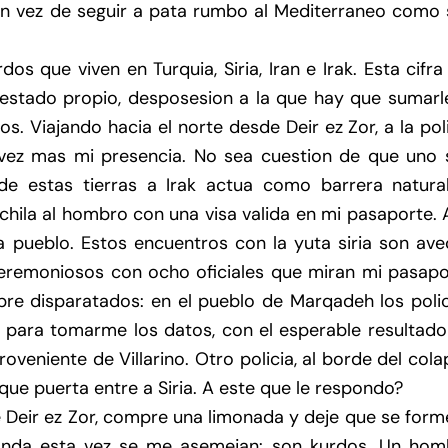
s en vez de seguir a pata rumbo al Mediterraneo como
os que viven en Turquia, Siria, Iran e Irak. Esta cifra
 estado propio, desposesion a la que hay que sumarle
. Viajando hacia el norte desde Deir ez Zor, a la pol
a vez mas mi presencia. No sea cuestion de que uno 
 de estas tierras a Irak actua como barrera natural
chila al hombro con una visa valida en mi pasaporte.
 pueblo. Estos encuentros con la yuta siria son ave
eremoniosos con ocho oficiales que miran mi pasapo
mpre disparatados: en el pueblo de Marqadeh los poli
ni para tomarme los datos, con el esperable resultad
roveniente de Villarino. Otro policia, al borde del col
ue puerta entre a Siria. A este que le respondo?
 Deir ez Zor, compre una limonada y deje que se form
onda esta vez se me asemejan: son kurdos. Un hom