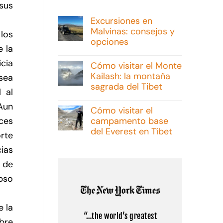
 sus
Excursiones en
Malvinas: consejos y
 los
opciones
 la
No
hay
icia
Cómo visitar el Monte
comentarios
Kailash: la montaña
en
sea
Excursiones
sagrada del Tibet
en
 al
Malvinas:
No
 Aun
consejos
hay
Cómo visitar el
y
comentarios
campamento base
ces
opciones
en
Cómo
del Everest en Tíbet
rte
visitar
el
No
cias
Monte
hay
Kailash:
comentarios
o de
la
en
montaña
Cómo
apso
sagrada
visitar
del
el
Tibet
campamento
base
e la
del
“…the world’s greatest
Everest
bre