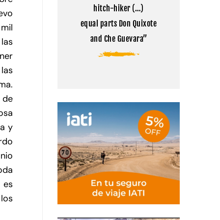
en
hitch-hiker (…)
Tíbet
evo
equal parts Don Quixote
 mil
and Che Guevara”
 las
ener
 las
ma.
n de
osa
ia y
urdo
nio
toda
 es
 los