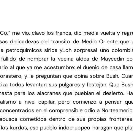
Co.” me vio, clavo los frenos, dio media vuelta y reg
as delicadezas del transito de Medio Oriente que 
os petroquimicos sirios y…oh sorpresa! uno colombi
 fallido de nombrar la vecina aldea de Mayeedin c
nario al que ya me acostumbre: el duenio de casa lla
forastero, y le preguntan que opina sobre Bush. Cua
tiza todos levantan sus pulgares y festejan. Que Bus
asta para los alacranes que pueblan el desierto. Ha
alismo a nivel capilar, pero comienzo a pensar que
 concentrados en el comprensible odio a Norteamerica
s abusos cometidos dentro de sus propias fronteras
 los kurdos, ese pueblo indoeruopeo haragan que pla