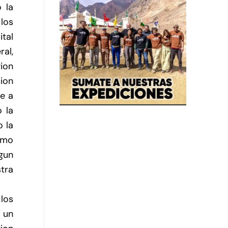
 la
 los
ital
ral,
gion
ion
ve a
 la
o la
omo
lgun
tra
 los
 un