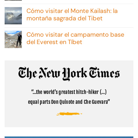
No
hay
Cómo visitar el Monte Kailash: la
comentarios
en
montaña sagrada del Tibet
Excursiones
No
en
hay
Malvinas:
Cómo visitar el campamento base
comentarios
consejos
en
del Everest en Tíbet
y
Cómo
opciones
No
visitar
hay
el
comentarios
Monte
en
Kailash:
Cómo
la
visitar
montaña
el
sagrada
campamento
del
base
Tibet
“…the world’s greatest hitch-hiker (…)
del
Everest
equal parts Don Quixote and Che Guevara”
en
Tíbet