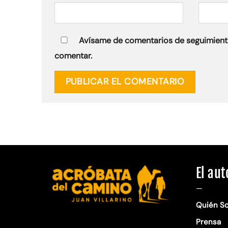
Avísame de comentarios de seguimient
comentar.
El aut
—
Quién S
Prensa