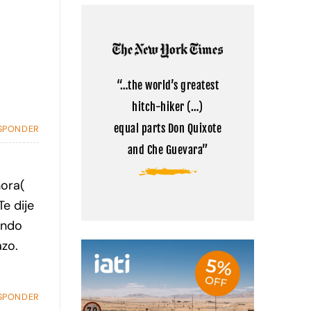
Kailash:
comentarios
la
en
montaña
Cómo
sagrada
visitar
del
el
Tibet
campamento
base
del
“…the world’s greatest
Everest
en
hitch-hiker (…)
Tíbet
equal parts Don Quixote
SPONDER
and Che Guevara”
hora(
e dije
ando
azo.
SPONDER