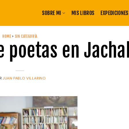
SOBRE MI
MIS LIBROS
EXPEDICIONES
HOME
>
SIN CATEGORÍA
e poetas en Jacha
R
JUAN PABLO VILLARINO