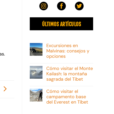
ÚLTIMOS ARTÍCULOS
Excursiones en
a
Malvinas: consejos y
as.
opciones
No
hay
Cómo visitar el Monte
comentarios
Kailash: la montaña
en
Excursiones
sagrada del Tibet
en
Malvinas:
No
.
consejos
hay
Cómo visitar el
y
comentarios
campamento base
opciones
en
Cómo
del Everest en Tíbet
visitar
el
No
Monte
hay