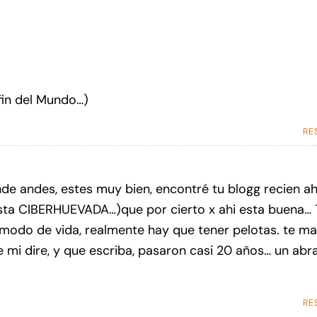
 fin del Mundo…)
RE
de andes, estes muy bien, encontré tu blogg recien a
ta CIBERHUEVADA…)que por cierto x ahi esta buena… T
 modo de vida, realmente hay que tener pelotas. te m
e mi dire, y que escriba, pasaron casi 20 años… un abr
RE