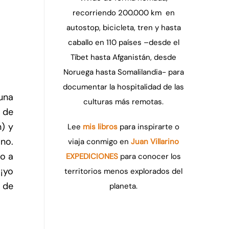
recorriendo 200.000 km en
autostop, bicicleta, tren y hasta
caballo en 110 países –desde el
Tíbet hasta Afganistán, desde
Noruega hasta Somalilandia- para
documentar la hospitalidad de las
 una
culturas más remotas.
s de
n) y
Lee
mis libros
para inspirarte o
ano.
viaja conmigo en
Juan Villarino
go a
EXPEDICIONES
para conocer los
¡yo
territorios menos explorados del
 de
planeta.