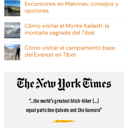
Excursiones en Malvinas: consejos y
opciones
No
hay
Cómo visitar el Monte Kailash: la
comentarios
en
montaña sagrada del Tibet
Excursiones
No
en
hay
Malvinas:
Cómo visitar el campamento base
comentarios
consejos
en
del Everest en Tíbet
y
Cómo
opciones
No
visitar
hay
el
comentarios
Monte
en
Kailash:
Cómo
la
visitar
montaña
el
sagrada
campamento
del
base
Tibet
“…the world’s greatest hitch-hiker (…)
del
Everest
equal parts Don Quixote and Che Guevara”
en
Tíbet