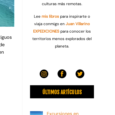
culturas más remotas.
Lee
mis libros
para inspirarte o
viaja conmigo en
Juan Villarino
EXPEDICIONES
para conocer los
tiguos
territorios menos explorados del
 de
planeta.
en
ÚLTIMOS ARTÍCULOS
Excursiones en