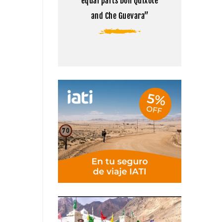
equal parts Don Quixote
and Che Guevara”