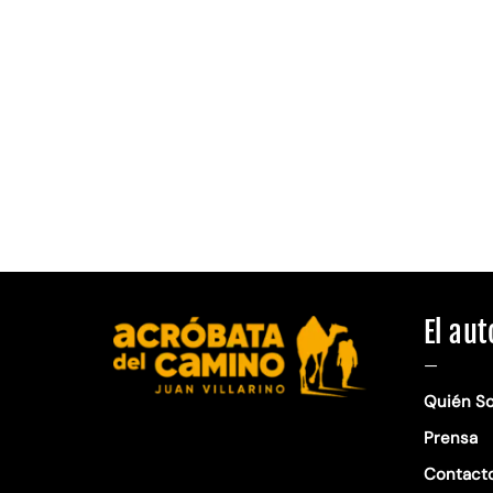
El aut
—
Quién S
Prensa
Contact