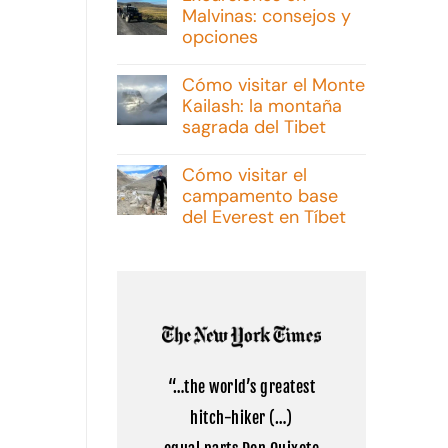
Malvinas: consejos y
opciones
No
hay
Cómo visitar el Monte
comentarios
Kailash: la montaña
en
Excursiones
sagrada del Tibet
en
Malvinas:
No
consejos
hay
Cómo visitar el
y
comentarios
campamento base
opciones
en
Cómo
del Everest en Tíbet
visitar
el
No
Monte
hay
Kailash:
comentarios
la
en
montaña
Cómo
sagrada
visitar
del
el
Tibet
campamento
base
del
“…the world’s greatest
Everest
en
hitch-hiker (…)
Tíbet