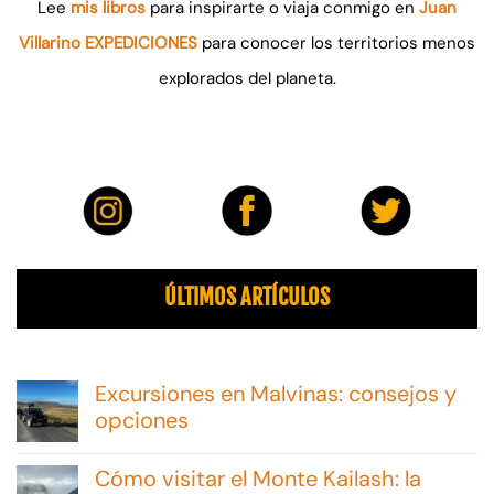
Lee
mis libros
para inspirarte o viaja conmigo en
Juan
Villarino EXPEDICIONES
para conocer los territorios menos
explorados del planeta.
ÚLTIMOS ARTÍCULOS
Excursiones en Malvinas: consejos y
opciones
No
hay
Cómo visitar el Monte Kailash: la
comentarios