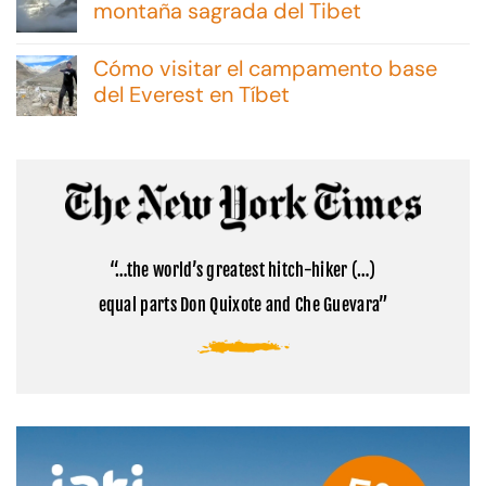
en
montaña sagrada del Tibet
Excursiones
No
en
hay
Malvinas:
Cómo visitar el campamento base
comentarios
consejos
en
del Everest en Tíbet
y
Cómo
opciones
No
visitar
hay
el
comentarios
Monte
en
Kailash:
Cómo
la
visitar
montaña
el
sagrada
campamento
del
base
Tibet
“…the world’s greatest hitch-hiker (…)
del
Everest
equal parts Don Quixote and Che Guevara”
en
Tíbet