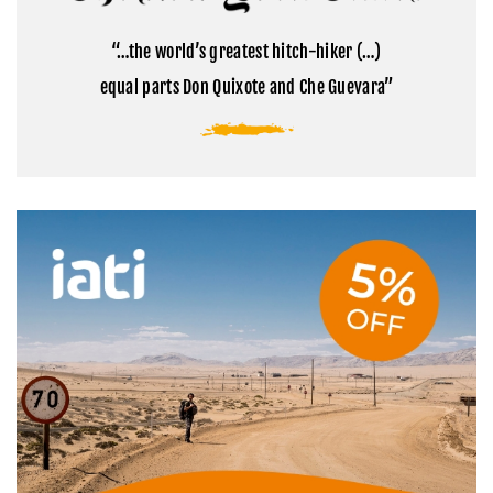
el
sagrada
campamento
del
base
Tibet
“…the world’s greatest hitch-hiker (…)
del
Everest
equal parts Don Quixote and Che Guevara”
en
Tíbet