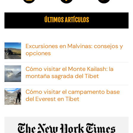
ÚLTIMOS ARTÍCULOS
Excursiones en Malvinas: consejos y
opciones
No
hay
Cómo visitar el Monte Kailash: la
comentarios
en
montaña sagrada del Tibet
Excursiones
No
en
hay
Malvinas:
Cómo visitar el campamento base
comentarios
consejos
en
del Everest en Tíbet
y
Cómo
opciones
No
visitar
hay
el
comentarios
Monte
en
Kailash:
Cómo
la
visitar
montaña