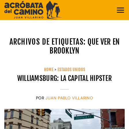
Saltar
al
contenido
ARCHIVOS DE ETIQUETAS:
QUE VER EN
BROOKLYN
HOME
>
ESTADOS UNIDOS
WILLIAMSBURG: LA CAPITAL HIPSTER
POR
JUAN PABLO VILLARINO