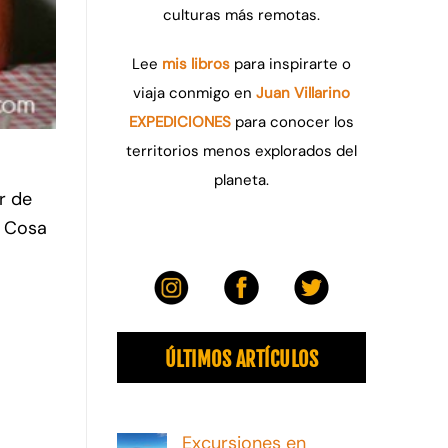
culturas más remotas.
Lee
mis libros
para inspirarte o
viaja conmigo en
Juan Villarino
EXPEDICIONES
para conocer los
territorios menos explorados del
.
planeta.
r de
a Cosa
ÚLTIMOS ARTÍCULOS
Excursiones en