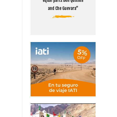
equal parts Don Quixote
and Che Guevara”