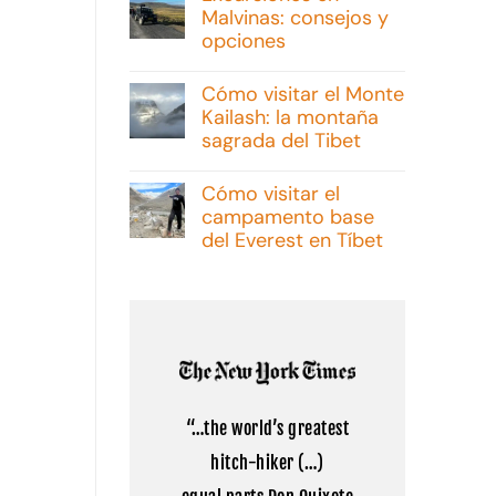
Malvinas: consejos y
opciones
No
hay
Cómo visitar el Monte
comentarios
Kailash: la montaña
en
Excursiones
sagrada del Tibet
en
Malvinas:
No
consejos
hay
Cómo visitar el
y
comentarios
campamento base
opciones
en
Cómo
del Everest en Tíbet
visitar
el
No
Monte
hay
Kailash:
comentarios
la
en
montaña
Cómo
sagrada
visitar
del
el
Tibet
campamento
base
del
“…the world’s greatest
Everest
en
hitch-hiker (…)
Tíbet