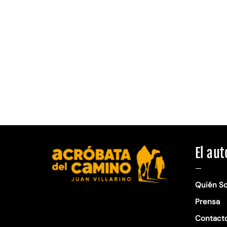
El aut
—
Quién S
Prensa
Contact