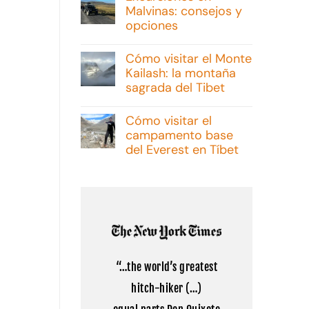
Malvinas: consejos y
opciones
No
hay
Cómo visitar el Monte
comentarios
Kailash: la montaña
en
Excursiones
sagrada del Tibet
en
Malvinas:
No
consejos
hay
Cómo visitar el
y
comentarios
campamento base
opciones
en
Cómo
del Everest en Tíbet
visitar
el
No
Monte
hay
Kailash:
comentarios
la
en
montaña
Cómo
sagrada
visitar
del
el
Tibet
campamento
base
del
“…the world’s greatest
Everest
en
hitch-hiker (…)
Tíbet