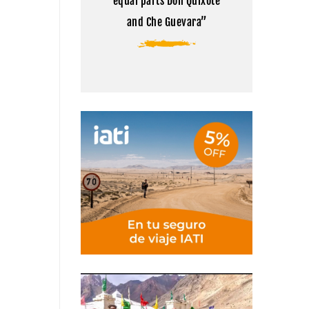
equal parts Don Quixote
and Che Guevara”