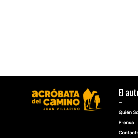
El aut
—
Quién S
Prensa
Contact