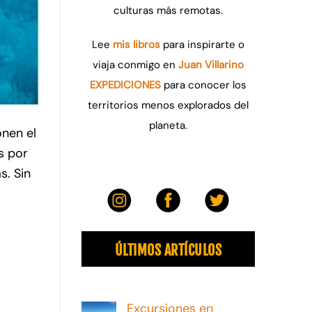
culturas más remotas.
Lee
mis libros
para inspirarte o
viaja conmigo en
Juan Villarino
EXPEDICIONES
para conocer los
territorios menos explorados del
planeta.
onen el
s por
s. Sin
ÚLTIMOS ARTÍCULOS
Excursiones en