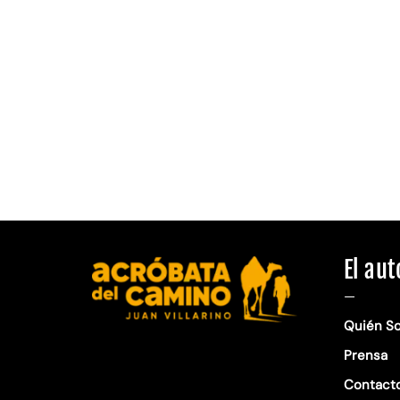
El aut
—
Quién S
Prensa
Contact