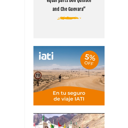
equal parts Don Quixote
and Che Guevara”