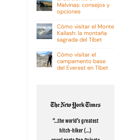
Malvinas: consejos y
opciones
No
hay
Cómo visitar el Monte
comentarios
Kailash: la montaña
en
Excursiones
sagrada del Tibet
en
Malvinas:
No
consejos
hay
Cómo visitar el
y
comentarios
campamento base
opciones
en
Cómo
del Everest en Tíbet
visitar
el
No
Monte
hay
Kailash:
comentarios
la
en
montaña
Cómo
sagrada
visitar
del
el
Tibet
campamento
base
del
“…the world’s greatest
Everest
en
hitch-hiker (…)
Tíbet