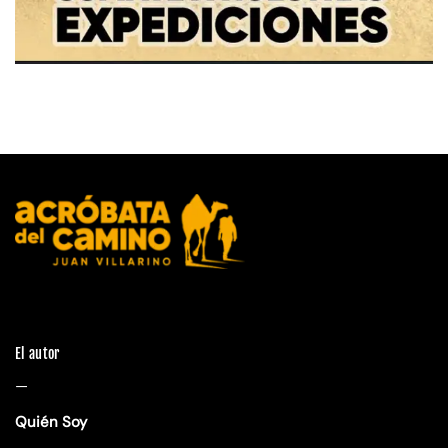
El autor
—
Quién Soy