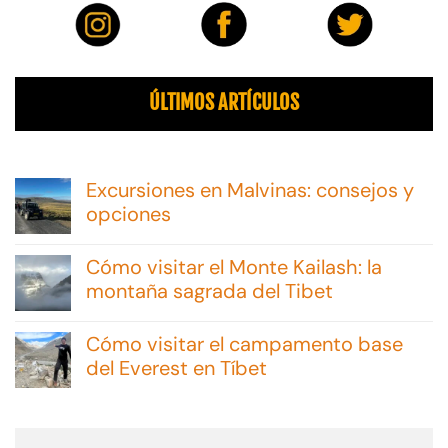
ÚLTIMOS ARTÍCULOS
Excursiones en Malvinas: consejos y
opciones
No
hay
Cómo visitar el Monte Kailash: la
comentarios
en
montaña sagrada del Tibet
Excursiones
No
en
hay
Malvinas:
Cómo visitar el campamento base
comentarios
consejos
en
del Everest en Tíbet
y
Cómo
opciones
No
visitar
hay
el
comentarios
Monte
en
Kailash: