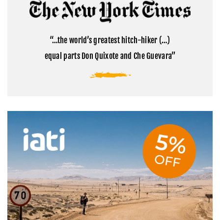
Cómo
la
visitar
montaña
el
sagrada
campamento
del
base
Tibet
“…the world’s greatest hitch-hiker (…)
del
Everest
equal parts Don Quixote and Che Guevara”
en
Tíbet