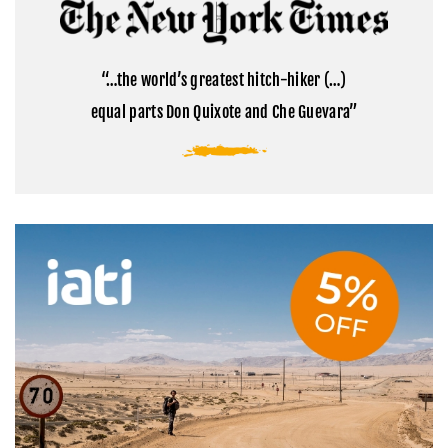
Cómo
la
visitar
montaña
el
sagrada
campamento
del
base
Tibet
“…the world’s greatest hitch-hiker (…)
del
Everest
equal parts Don Quixote and Che Guevara”
en
Tíbet