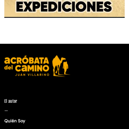
El autor
—
Quién Soy