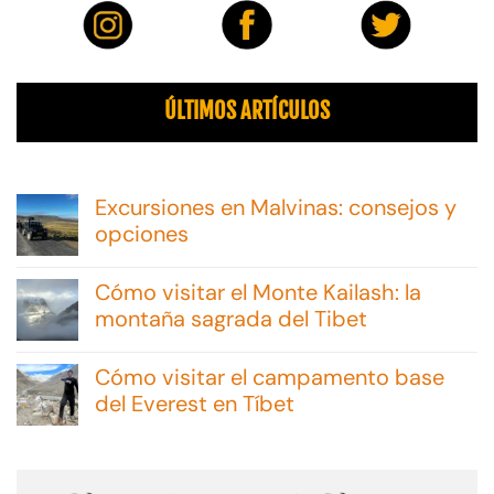
ÚLTIMOS ARTÍCULOS
Excursiones en Malvinas: consejos y
opciones
No
hay
Cómo visitar el Monte Kailash: la
comentarios
en
montaña sagrada del Tibet
Excursiones
No
en
hay
Malvinas:
Cómo visitar el campamento base
comentarios
consejos
en
del Everest en Tíbet
y
Cómo
opciones
No
visitar
hay
el
comentarios
Monte
en
Kailash: