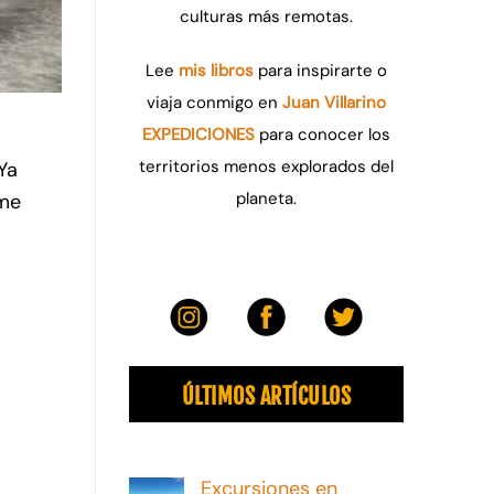
culturas más remotas.
Lee
mis libros
para inspirarte o
viaja conmigo en
Juan Villarino
EXPEDICIONES
para conocer los
territorios menos explorados del
Ya
planeta.
 me
ÚLTIMOS ARTÍCULOS
Excursiones en