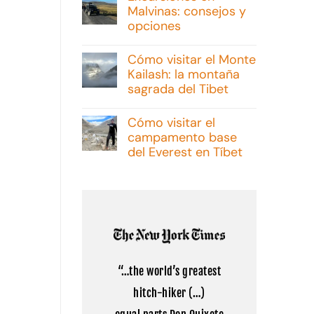
Malvinas: consejos y
opciones
No
hay
Cómo visitar el Monte
comentarios
Kailash: la montaña
en
Excursiones
sagrada del Tibet
en
Malvinas:
No
consejos
hay
Cómo visitar el
y
comentarios
campamento base
opciones
en
Cómo
del Everest en Tíbet
visitar
el
No
Monte
hay
Kailash:
comentarios
la
en
montaña
Cómo
sagrada
visitar
del
el
Tibet
campamento
base
del
“…the world’s greatest
Everest
en
hitch-hiker (…)
Tíbet