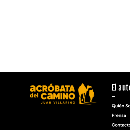
El aut
—
Quién S
Prensa
Contact