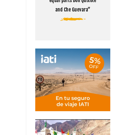
equal parts Don Quixote
and Che Guevara”