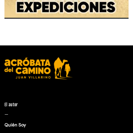
El autor
—
Quién Soy