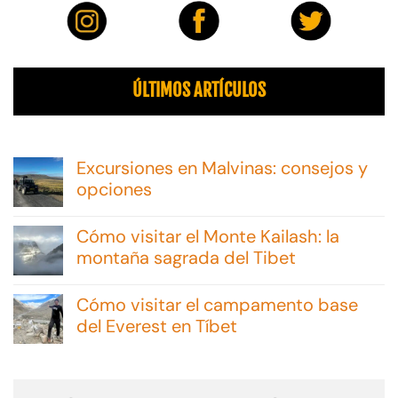
ÚLTIMOS ARTÍCULOS
Excursiones en Malvinas: consejos y
opciones
No
hay
Cómo visitar el Monte Kailash: la
comentarios
en
montaña sagrada del Tibet
Excursiones
No
en
hay
Malvinas:
Cómo visitar el campamento base
comentarios
consejos
en
del Everest en Tíbet
y
Cómo
opciones
No
visitar
hay
el
comentarios
Monte
en
Kailash: