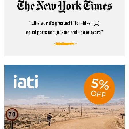
Cómo
la
visitar
montaña
el
sagrada
campamento
del
base
Tibet
“…the world’s greatest hitch-hiker (…)
del
Everest
equal parts Don Quixote and Che Guevara”
en
Tíbet