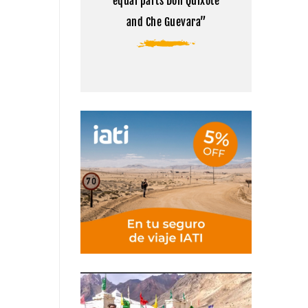
equal parts Don Quixote
and Che Guevara”