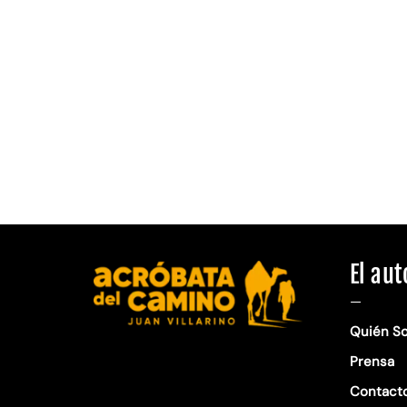
El aut
—
Quién S
Prensa
Contact