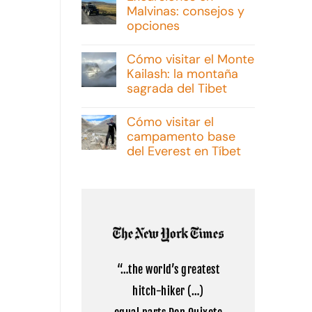
Malvinas: consejos y
opciones
No
hay
Cómo visitar el Monte
comentarios
Kailash: la montaña
en
Excursiones
sagrada del Tibet
en
Malvinas:
No
consejos
hay
Cómo visitar el
y
comentarios
campamento base
opciones
en
Cómo
del Everest en Tíbet
visitar
el
No
Monte
hay
Kailash:
comentarios
la
en
montaña
Cómo
sagrada
visitar
del
el
Tibet
campamento
base
del
“…the world’s greatest
Everest
en
hitch-hiker (…)
Tíbet