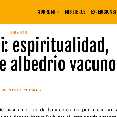
SOBRE MI
MIS LIBROS
EXPEDICIONES
HOME
>
INDIA
: espiritualidad,
re albedrio vacuno
R
JUAN PABLO VILLARINO
 de casi un billon de habitantes no podia ser un si