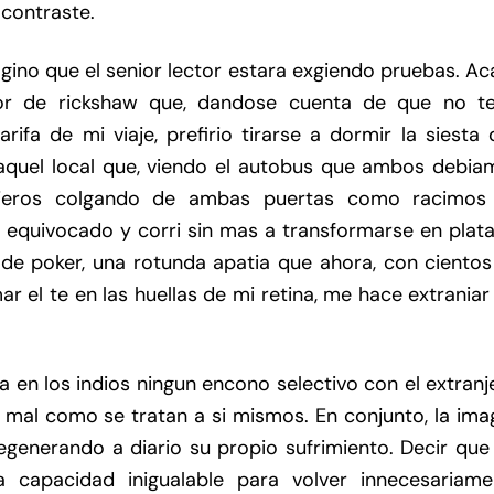
 contraste.
gino que el senior lector estara exgiendo pruebas. A
or de rickshaw que, dandose cuenta de que no te
rifa de mi viaje, prefirio tirarse a dormir la siesta
a aquel local que, viendo el autobus que ambos debia
ajeros colgando de ambas puertas como racimos
 equivocado y corri sin mas a transformarse en plata
de poker, una rotunda apatia que ahora, con cientos
r el te en las huellas de mi retina, me hace extraniar
 en los indios ningun encono selectivo con el extranj
an mal como se tratan a si mismos. En conjunto, la im
egenerando a diario su propio sufrimiento. Decir que
 capacidad inigualable para volver innecesariame