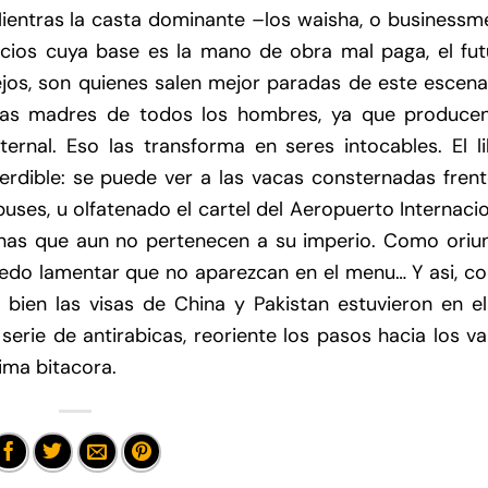
ientras la casta dominante –los waisha, o businessm
ocios cuya base es la mano de obra mal paga, el fut
ejos, son quienes salen mejor paradas de este escena
das madres de todos los hombres, ya que producen
rnal. Eso las transforma en seres intocables. El li
rdible: se puede ver a las vacas consternadas frent
uses, u olfatenado el cartel del Aeropuerto Internaci
onas que aun no pertenecen a su imperio. Como oriu
puedo lamentar que no aparezcan en el menu… Y asi, c
 bien las visas de China y Pakistan estuvieron en el
serie de antirabicas, reoriente los pasos hacia los va
ima bitacora.