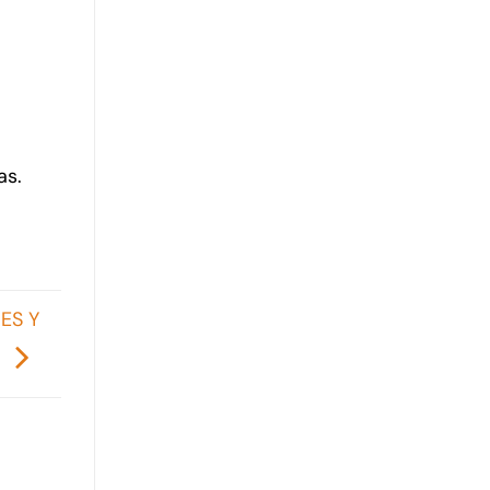
a
as.
ES Y
.