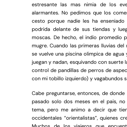
estresante las mas nimia de los ev
alarmantes. No pedimos que los comerc
cesto porque nadie les ha enseniado e
podrida delante de sus tiendas y lueg
moscas. De hecho, el indio promedio pa
mugre. Cuando las primeras lluvias del 
se vuelve una piscina olimpica de agua
juegan y nadan, esquivando con suerte las
control de pandillas de perros de aspect
con mi tobillo izquierdo) y vagabundos 
Cabe preguntarse, entonces, de donde s
pasado solo dos meses en el pais, no 
tema, pero me animo a decir que tien
occidentales “orientalistas”, quienes c
Muchos de los viajeros que encuentro