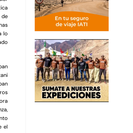
tica
 de
 mas
a lo
ado
aban
ani
aban
ros
ora
nza,
nto
 el