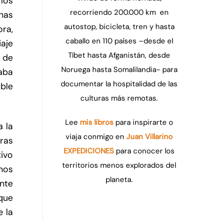
 los
recorriendo 200.000 km en
nas
autostop, bicicleta, tren y hasta
ra,
caballo en 110 países –desde el
aje
Tíbet hasta Afganistán, desde
 de
Noruega hasta Somalilandia- para
aba
documentar la hospitalidad de las
ble
culturas más remotas.
Lee
mis libros
para inspirarte o
a la
viaja conmigo en
Juan Villarino
rras
EXPEDICIONES
para conocer los
ivo
territorios menos explorados del
enos
planeta.
nte
que
e la