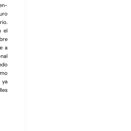
en-
uro
rio.
 el
bre
e a
onal
ndo
omo
 ya
lles