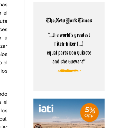
Kailash:
comentarios
mas
la
en
montaña
Cómo
 el
sagrada
visitar
del
el
uta
Tibet
campamento
base
ces
del
“…the world’s greatest
Everest
 la
en
hitch-hiker (…)
Tíbet
azar
equal parts Don Quixote
nios
and Che Guevara”
o el
llos
ndo
 el
los
cal.
ier