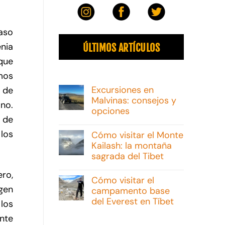
caso
nia
ÚLTIMOS ARTÍCULOS
 que
mos
Excursiones en
 de
Malvinas: consejos y
no.
opciones
 de
No
hay
 los
Cómo visitar el Monte
comentarios
Kailash: la montaña
en
Excursiones
sagrada del Tibet
en
Malvinas:
No
ero,
consejos
hay
Cómo visitar el
y
comentarios
agen
campamento base
opciones
en
Cómo
del Everest en Tíbet
 los
visitar
el
No
nte
Monte
hay