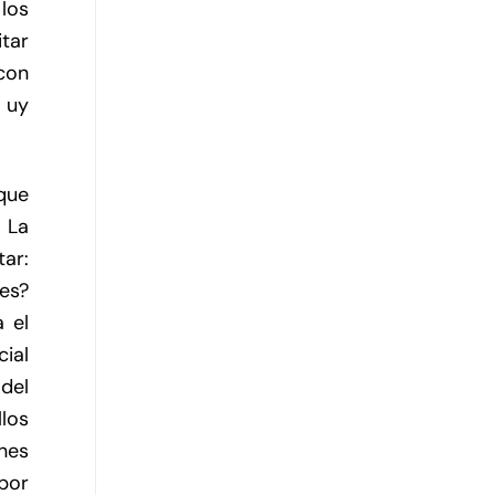
los
tar
con
, uy
que
. La
tar:
nes?
 el
ial
del
llos
nes
por