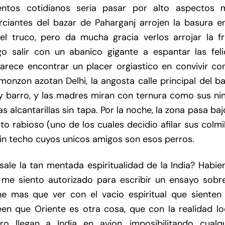
entos cotidianos seria pasar por alto aspectos 
iantes del bazar de Paharganj arrojen la basura en
l truco, pero da mucha gracia verlos arrojar la fr
o salir con un abanico gigante a espantar las feli
rece encontrar un placer orgiastico en convivir con
monzon azotan Delhi, la angosta calle principal del b
 y barro, y las madres miran con ternura como sus ni
 alcantarillas sin tapa. Por la noche, la zona pasa baj
o rabioso (uno de los cuales decidio afilar sus colmi
sin techo cuyos unicos amigos son esos perros.
ale la tan mentada espiritualidad de la India? Habie
me siento autorizado para escribir un ensayo sobre
e mas que ver con el vacio espiritual que sienten 
reen que Oriente es otra cosa, que con la realidad lo
 llegan a India en avion, imposibilitando cualqu