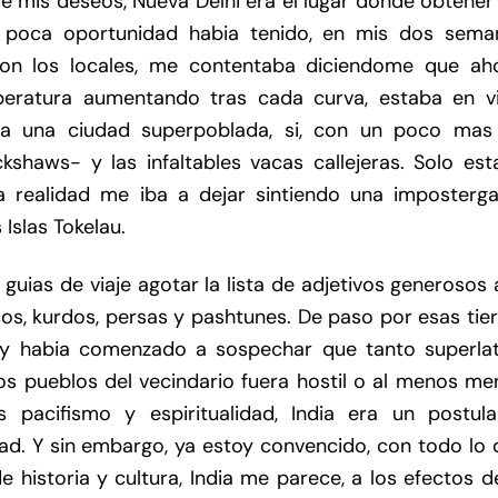
de mis deseos, Nueva Delhi era el lugar donde obtener
 poca oportunidad habia tenido, en mis dos sema
on los locales, me contentaba diciendome que aho
mperatura aumentando tras cada curva, estaba en vi
ba una ciudad superpoblada, si, con un poco mas
haws- y las infaltables vacas callejeras. Solo est
La realidad me iba a dejar sintiendo una imposterga
Islas Tokelau.
guias de viaje agotar la lista de adjetivos generosos 
cos, kurdos, persas y pashtunes. De paso por esas tie
, y habia comenzado a sospechar que tanto superlat
los pueblos del vecindario fuera hostil o al menos m
s pacifismo y espiritualidad, India era un postula
ad. Y sin embargo, ya estoy convencido, con todo lo 
e historia y cultura, India me parece, a los efectos d