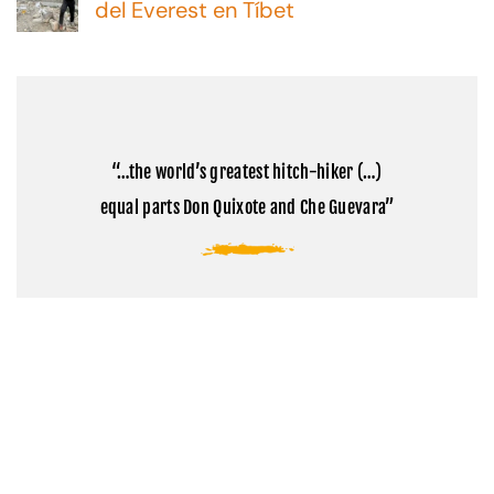
en
del Everest en Tíbet
y
Cómo
opciones
No
visitar
hay
el
comentarios
Monte
en
Kailash:
Cómo
la
visitar
montaña
el
sagrada
campamento
del
“…the world’s greatest hitch-hiker (…)
base
Tibet
del
equal parts Don Quixote and Che Guevara”
Everest
en
Tíbet