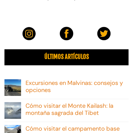
ÚLTIMOS ARTÍCULOS
Excursiones en Malvinas: consejos y
opciones
No
hay
Cómo visitar el Monte Kailash: la
comentarios
en
montaña sagrada del Tibet
Excursiones
No
en
hay
Malvinas:
Cómo visitar el campamento base
comentarios
consejos