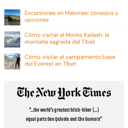
Excursiones en Malvinas: consejos y
opciones
No
hay
Cómo visitar el Monte Kailash: la
comentarios
en
montaña sagrada del Tibet
Excursiones
No
en
hay
Malvinas:
Cómo visitar el campamento base
comentarios
consejos
en
del Everest en Tíbet
y
Cómo
opciones
No
visitar
hay
el
comentarios
Monte
en
Kailash:
Cómo
la
visitar
montaña
el
sagrada
campamento
del
base
Tibet
“…the world’s greatest hitch-hiker (…)
del
Everest
equal parts Don Quixote and Che Guevara”
en
Tíbet