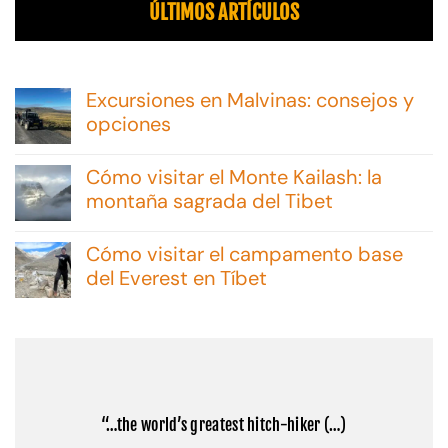
ÚLTIMOS ARTÍCULOS
Excursiones en Malvinas: consejos y
opciones
No
hay
Cómo visitar el Monte Kailash: la
comentarios
en
montaña sagrada del Tibet
Excursiones
No
en
hay
Malvinas:
Cómo visitar el campamento base
comentarios
consejos
en
del Everest en Tíbet
y
Cómo
opciones
No
visitar
hay
el
comentarios
Monte
en
Kailash:
Cómo
la
visitar
montaña
el
sagrada
campamento
del
“…the world’s greatest hitch-hiker (…)
base
Tibet
del