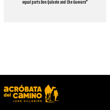
equal parts Don Quixote and Che Guevara”
Everest
en
Tíbet