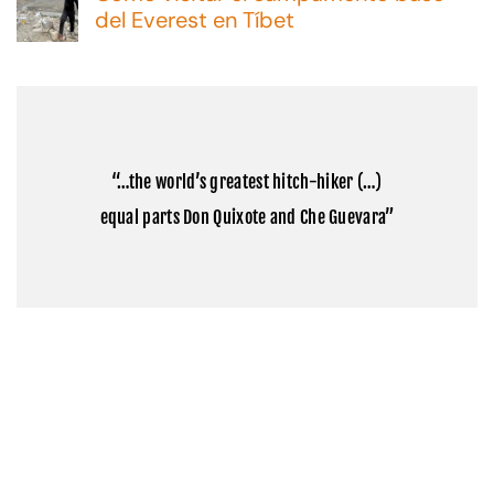
consejos
en
del Everest en Tíbet
y
Cómo
opciones
No
visitar
hay
el
comentarios
Monte
en
Kailash:
Cómo
la
visitar
montaña
el
sagrada
campamento
del
“…the world’s greatest hitch-hiker (…)
base
Tibet
del
equal parts Don Quixote and Che Guevara”
Everest
en
Tíbet