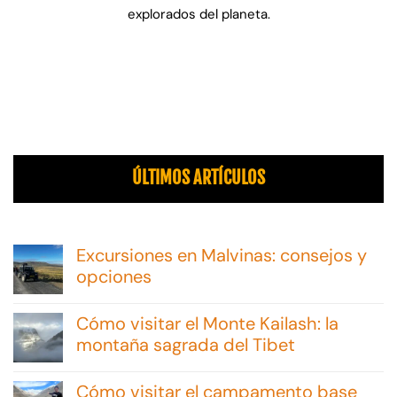
explorados del planeta.
ÚLTIMOS ARTÍCULOS
Excursiones en Malvinas: consejos y
opciones
No
hay
Cómo visitar el Monte Kailash: la
comentarios
en
montaña sagrada del Tibet
Excursiones
No
en
hay
Malvinas:
Cómo visitar el campamento base
comentarios