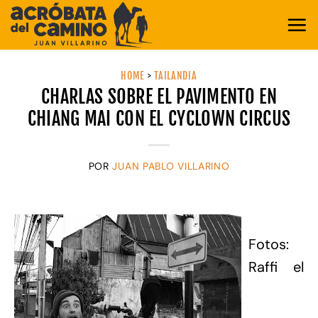
Saltar
al
contenido
HOME
>
TAILANDIA
CHARLAS SOBRE EL PAVIMENTO EN
CHIANG MAI CON EL CYCLOWN CIRCUS
POR
JUAN PABLO VILLARINO
Fotos:
Raffi el