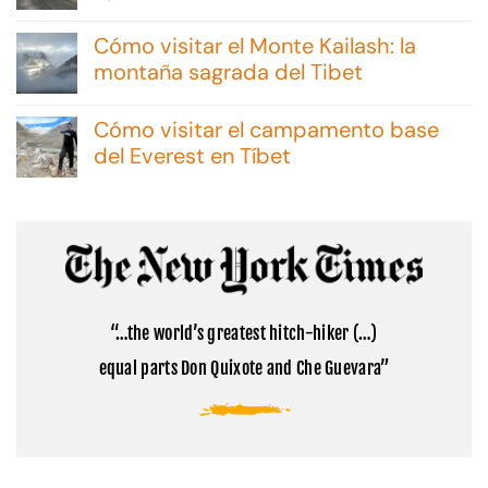
No
hay
Cómo visitar el Monte Kailash: la
comentarios
en
montaña sagrada del Tibet
Excursiones
No
en
hay
Malvinas:
Cómo visitar el campamento base
comentarios
consejos
en
del Everest en Tíbet
y
Cómo
opciones
No
visitar
hay
el
comentarios
Monte
en
Kailash:
Cómo
la
visitar
montaña
el
sagrada
campamento
del
base
Tibet
“…the world’s greatest hitch-hiker (…)
del
Everest
equal parts Don Quixote and Che Guevara”
en
Tíbet