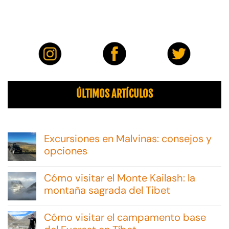
ÚLTIMOS ARTÍCULOS
Excursiones en Malvinas: consejos y
opciones
No
hay
Cómo visitar el Monte Kailash: la
comentarios
en
montaña sagrada del Tibet
Excursiones
No
en
hay
Malvinas:
Cómo visitar el campamento base
comentarios
consejos
en
y