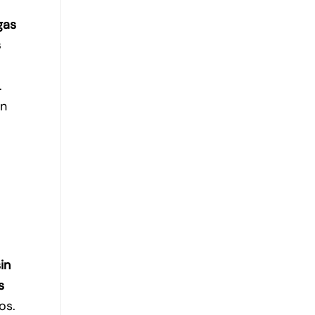
gas
s
.
en
in
s
os.