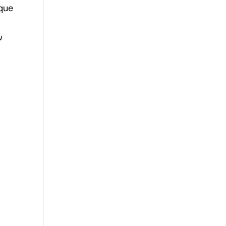
 que
u