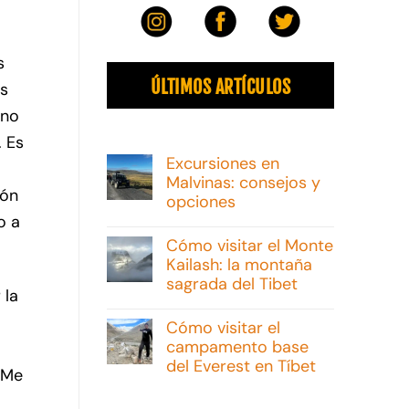
s
ÚLTIMOS ARTÍCULOS
es
ano
 Es
Excursiones en
Malvinas: consejos y
ión
opciones
o a
No
hay
Cómo visitar el Monte
comentarios
Kailash: la montaña
en
Excursiones
sagrada del Tibet
en
 la
Malvinas:
No
consejos
hay
Cómo visitar el
y
comentarios
campamento base
opciones
en
Cómo
del Everest en Tíbet
¡Me
visitar
el
No
Monte
hay