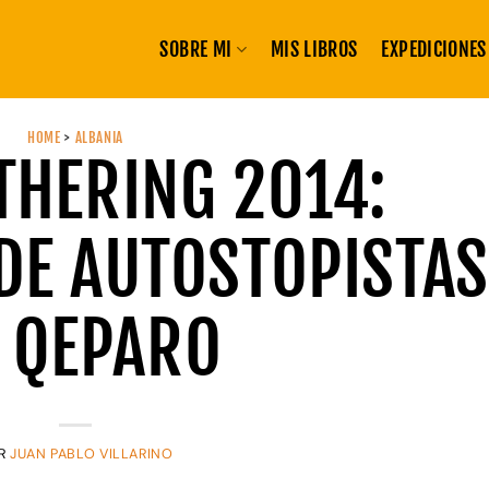
SOBRE MI
MIS LIBROS
EXPEDICIONES
HOME
>
ALBANIA
THERING 2014:
DE AUTOSTOPISTAS
 QEPARO
R
JUAN PABLO VILLARINO