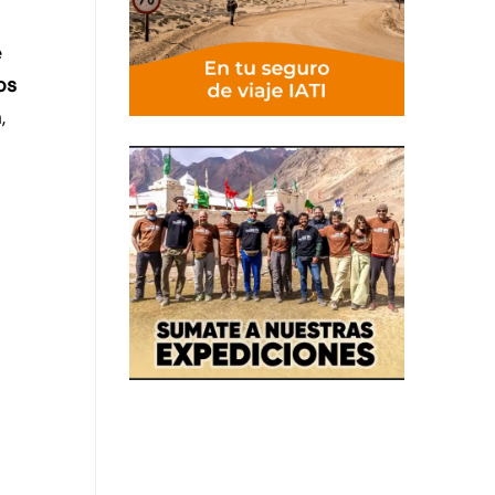
e
os
,