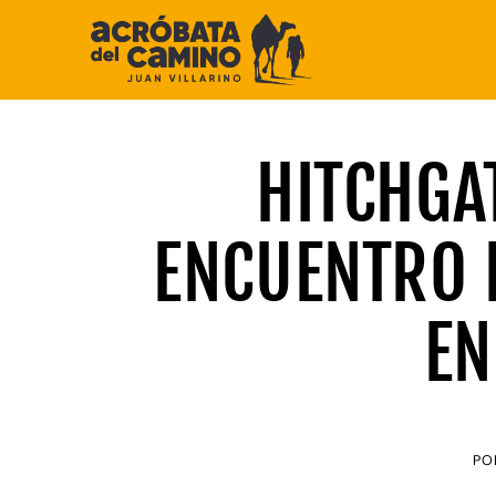
Saltar
al
contenido
HITCHGA
ENCUENTRO 
EN
PO