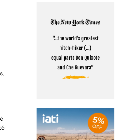
Kailash:
comentarios
la
en
montaña
Cómo
sagrada
visitar
del
el
Tibet
campamento
base
del
“…the world’s greatest
Everest
en
hitch-hiker (…)
Tíbet
equal parts Don Quixote
and Che Guevara”
s,
fé
tó