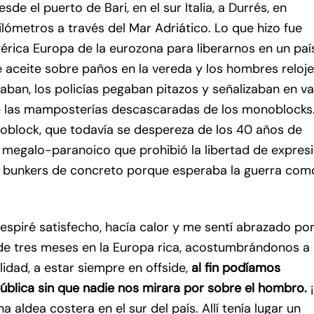
de el puerto de Bari, en el sur Italia, a Durrés, en
ilómetros a través del Mar Adriático. Lo que hizo fue
érica Europa de la eurozona para liberarnos en un paí
 aceite sobre paños en la vereda y los hombres reloj
ban, los policías pegaban pitazos y señalizaban en v
e las mamposterías descascaradas de los monoblocks.
noblock, que todavía se despereza de los 40 años de
 megalo-paranoico que prohibió la libertad de expres
de bunkers de concreto porque esperaba la guerra com
espiré satisfecho, hacía calor y me sentí abrazado por
de tres meses en la Europa rica, acostumbrándonos a
lidad, a estar siempre en offside,
al fin podíamos
 pública sin que nadie nos mirara por sobre el hombro.
a aldea costera en el sur del país. Allí tenía lugar un