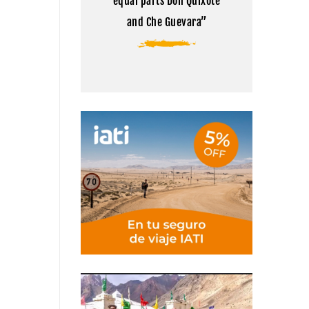
equal parts Don Quixote
and Che Guevara”