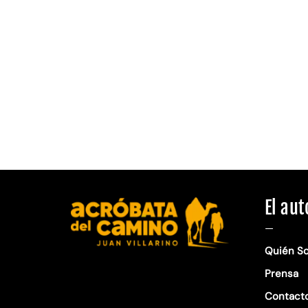
El aut
—
Quién S
Prensa
Contact