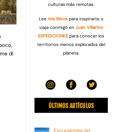
culturas más remotas.
Lee
mis libros
para inspirarte o
viaja conmigo en
Juan Villarino
EXPEDICIONES
para conocer los
e
territorios menos explorados del
 poco,
planeta.
 me dí
ÚLTIMOS ARTÍCULOS
Excursiones en