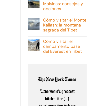
Malvinas: consejos y
opciones
No
hay
Cómo visitar el Monte
comentarios
Kailash: la montaña
en
Excursiones
sagrada del Tibet
en
Malvinas:
No
consejos
hay
Cómo visitar el
y
comentarios
campamento base
opciones
en
Cómo
del Everest en Tíbet
visitar
el
No
Monte
hay
Kailash:
comentarios
la
en
montaña
Cómo
sagrada
visitar
del
el
Tibet
campamento
base
del
“…the world’s greatest
Everest
en
hitch-hiker (…)
Tíbet