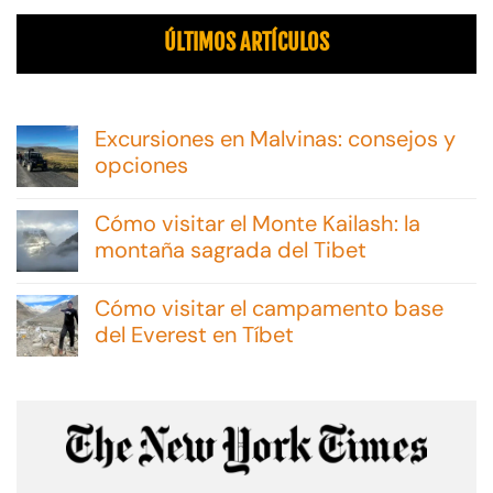
ÚLTIMOS ARTÍCULOS
Excursiones en Malvinas: consejos y
opciones
No
hay
Cómo visitar el Monte Kailash: la
comentarios
en
montaña sagrada del Tibet
Excursiones
No
en
hay
Malvinas:
Cómo visitar el campamento base
comentarios
consejos
en
del Everest en Tíbet
y
Cómo
opciones
No
visitar
hay
el
comentarios
Monte
en
Kailash:
Cómo
la
visitar
montaña
el
sagrada
campamento
del