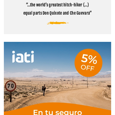
base
Tibet
“…the world’s greatest hitch-hiker (…)
del
Everest
equal parts Don Quixote and Che Guevara”
en
Tíbet