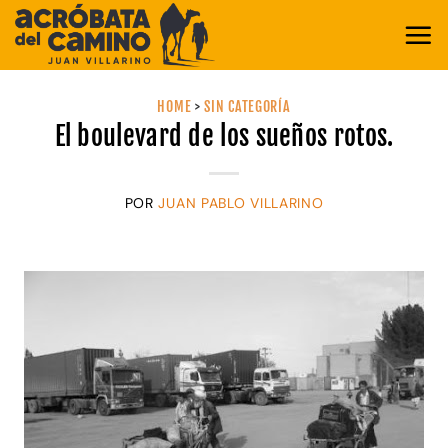
Saltar
al
contenido
HOME
>
SIN CATEGORÍA
El boulevard de los sueños rotos.
POR
JUAN PABLO VILLARINO