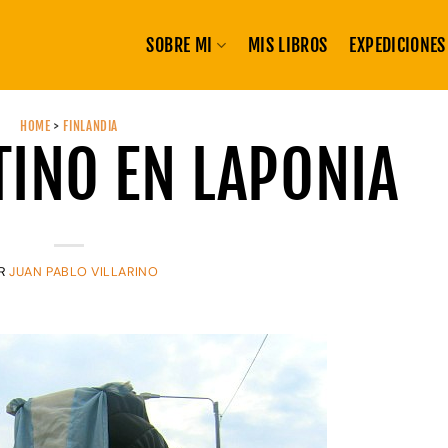
SOBRE MI
MIS LIBROS
EXPEDICIONES
HOME
>
FINLANDIA
INO EN LAPONIA
R
JUAN PABLO VILLARINO