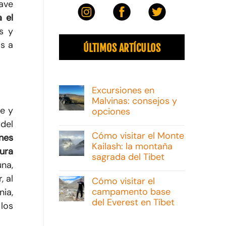
ave
a el
s y
os a
ÚLTIMOS ARTÍCULOS
Excursiones en
Malvinas: consejos y
de y
opciones
del
No
hay
Cómo visitar el Monte
ones
comentarios
Kailash: la montaña
en
ura
Excursiones
sagrada del Tibet
en
na,
Malvinas:
No
consejos
hay
, al
Cómo visitar el
y
comentarios
campamento base
nia,
opciones
en
Cómo
del Everest en Tíbet
 los
visitar
el
No
Monte
hay