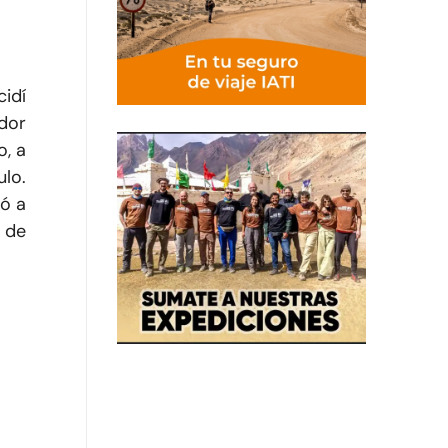
cidí
edor
o, a
ulo.
gó a
a de