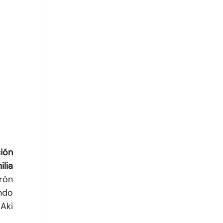
ión
lia
rón
ndo
 Aki