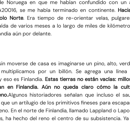
 de Noruega en que me habían confundido con un 
BA20016, se me había terminado en continente.
Haci
Polo Norte
. Era tiempo de re-orientar velas, pulgare
aída de varios meses a lo largo de miles de kilómetr
andia aún por delante.
sin moverse de casa es imaginarse un pino, alto, ver
multiplicamos por un billón. Se agrega una línea 
y eso es Finlandia.
Estas tierras no están vacías: mill
an en Finlandia. Aún no queda claro cómo la cult
eno.
Algunos historiadores señalan que incluso el sau
que un artilugio de los primitivos fineses para escapar
no. En el norte de Finlandia, llamado Lappland o Lapo
ras, ha hecho del reno el centro de su subsistencia. Ya