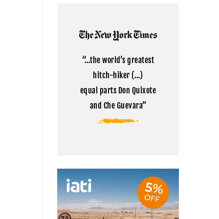
Kailash:
comentarios
la
en
montaña
Cómo
sagrada
visitar
del
el
Tibet
campamento
base
del
“…the world’s greatest
Everest
en
hitch-hiker (…)
Tíbet
equal parts Don Quixote
and Che Guevara”