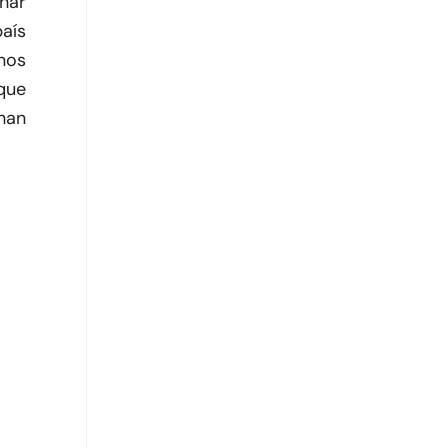
har
aís
nos
que
 han