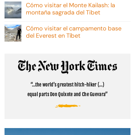
hay
Cómo visitar el Monte Kailash: la
comentarios
en
montaña sagrada del Tibet
Excursiones
No
en
hay
Malvinas:
Cómo visitar el campamento base
comentarios
consejos
en
del Everest en Tíbet
y
Cómo
opciones
No
visitar
hay
el
comentarios
Monte
en
Kailash:
Cómo
la
visitar
montaña
el
sagrada
campamento
del
base
Tibet
“…the world’s greatest hitch-hiker (…)
del
Everest
equal parts Don Quixote and Che Guevara”
en
Tíbet