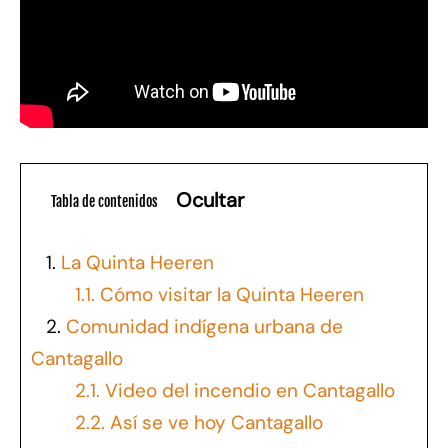
Ocultar
Tabla de contenidos
1.
La Quinta Heeren
1.1.
Cómo visitar la Quinta Heeren
2.
Comunidad indígena urbana de
Cantagallo
2.1.
Video del incendio en Cantagallo
2.2.
Así se ve hoy Cantagallo