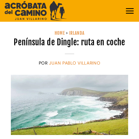
Saltar
al
contenido
HOME
>
IRLANDA
Península de Dingle: ruta en coche
POR
JUAN PABLO VILLARINO